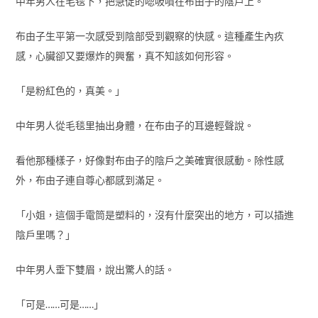
中年男人在毛毯下，把急促的唿吸噴在布由子的陰戶上。
布由子生平第一次感受到陰部受到觀察的快感。這種產生內疚
感，心臟卻又要爆炸的興奮，真不知該如何形容。
「是粉紅色的，真美。」
中年男人從毛毯里抽出身體，在布由子的耳邊輕聲說。
看他那種樣子，好像對布由子的陰戶之美確實很感動。除性感
外，布由子連自尊心都感到滿足。
「小姐，這個手電筒是塑料的，沒有什麼突出的地方，可以插進
陰戶里嗎？」
中年男人垂下雙眉，說出驚人的話。
「可是……可是……」