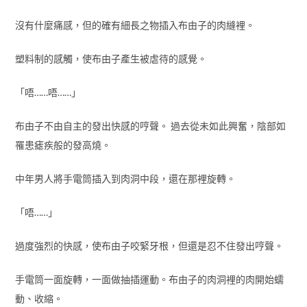
沒有什麼痛感，但的確有細長之物插入布由子的肉縫裡。
塑料制的感觸，使布由子產生被虐待的感覺。
「唔……唔……」
布由子不由自主的發出快感的哼聲。 過去從未如此興奮，陰部如
罹患瘧疾般的發高燒。
中年男人將手電筒插入到肉洞中段，還在那裡旋轉。
「唔……」
過度強烈的快感，使布由子咬緊牙根，但還是忍不住發出哼聲。
手電筒一面旋轉，一面做抽插運動。布由子的肉洞裡的肉開始蠕
動、收縮。