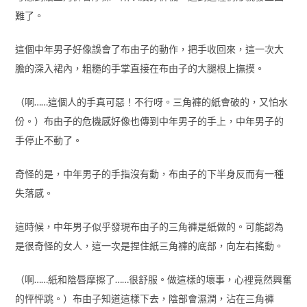
難了。
這個中年男子好像誤會了布由子的動作，把手收回來，這一次大
膽的深入裙內，粗糙的手掌直接在布由子的大腿根上撫摸。
（啊……這個人的手真可惡！不行呀。三角褲的紙會破的，又怕水
份。）布由子的危機感好像也傳到中年男子的手上，中年男子的
手停止不動了。
奇怪的是，中年男子的手指沒有動，布由子的下半身反而有一種
失落感。
這時候，中年男子似乎發現布由子的三角褲是紙做的。可能認為
是很奇怪的女人，這一次是捏住紙三角褲的底部，向左右搖動。
（啊……紙和陰唇摩擦了……很舒服。做這樣的壞事，心裡竟然興奮
的怦怦跳。）布由子知道這樣下去，陰部會濕潤，沾在三角褲