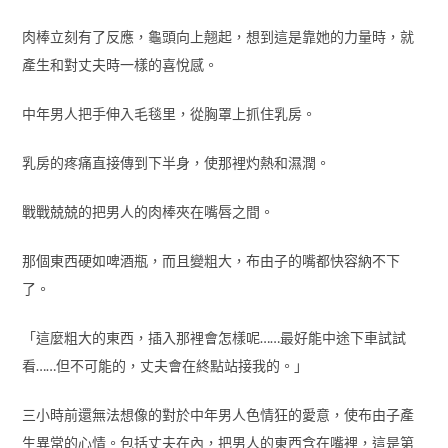
肉棒立刻有了反應，龜頭向上翹起，想到這是靠她的力量時，就
產生和對丈夫時一樣的喜悅感。
中年男人把手伸入毛毯里，從胸罩上抓住乳房。
乳房的疼痛直接傳到下半身，使那裡灼熱和濕潤。
戰戰兢兢的把男人的肉棒夾在嘴唇之間。
那個東西硬如啤酒瓶，而且變粗大，布由子的嘴都快容納不下
了。
「這麼粗大的東西，插入那裡會怎樣呢……最好能中途下車試試
看……但不可能的，丈夫會在終點站接我的。」
三小時前還無法想像的對於中年男人色情狂的愛意，使布由子產
生異常的心情。包括丈夫在內，把男人的東西含在嘴裡，這是第