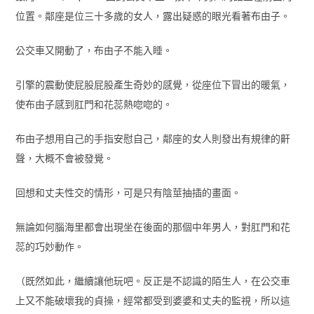
位置。鄰座是位三十多歲的女人，露出疑惑的眼光看著布由子。
公交車又開動了，布由子不能入睡。
引擎的震動使屁股屁股產生奇妙的感覺，從座位下冒出的暖氣，
使布由子感到肛門和花蕊熱唿唿的。
布由子想用自己的手指安慰自己，鄰座的女人則發出有規律的鼾
聲，大概不會被發覺。
回想和丈夫性交的情形，可是只有陰莖抽插的畫面。
無論如何腦海里都會出現坐在後面的那個中年男人，對肛門和花
蕊的巧妙動作。
（既然如此，繼續讓他玩吧。反正是不認識的陌生人，在公交車
上又不能破壞我的貞操，經常都受到婆婆和丈夫的監視，所以這