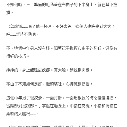
不知何時，車上準備的毛毯蓋在布由子的下半身上，就在其下撫
摸。
（怎麼辦……喝了他一杯酒，不好太兇。這個人也許夢到太太了
吧……暫時不動吧。
不，這個中年男人沒有睡。隔著裙子撫摸布由子的恥丘，好像有
很好的技巧。
痒痒的，身上起雞皮疙瘩。真大膽，還找到肉縫。
布由子不知如何是好，繼續裝睡，心裡感到懊惱。
這個中年男子很狡滑，一面打鼾，一面用很長的時間慢慢撫摸，
從陰部到鼠蹊部。手掌壓在恥丘上，中指在肉縫，小指和拇指在
柔軟的大腿根……。