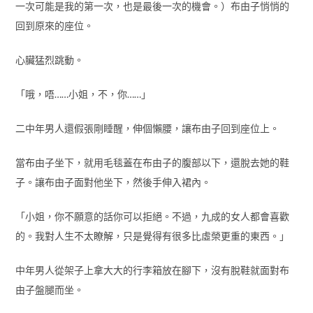
一次可能是我的第一次，也是最後一次的機會。）布由子悄悄的
回到原來的座位。
心臟猛烈跳動。
「哦，唔……小姐，不，你……」
二中年男人還假張剛睡醒，伸個懶腰，讓布由子回到座位上。
當布由子坐下，就用毛毯蓋在布由子的腹部以下，還脫去她的鞋
子。讓布由子面對他坐下，然後手伸入裙內。
「小姐，你不願意的話你可以拒絕。不過，九成的女人都會喜歡
的。我對人生不太瞭解，只是覺得有很多比虛榮更重的東西。」
中年男人從架子上拿大大的行李箱放在腳下，沒有脫鞋就面對布
由子盤腿而坐。