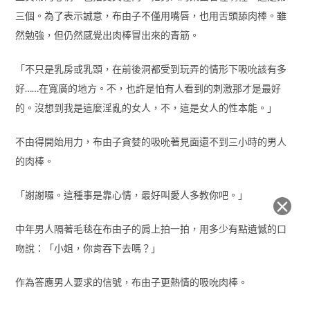
三個。為了表示誠意，布由子不僅用嘴唇，也用舌頭舔肉棒。雖
然勉強，但仍然感覺出肉棒冒出來的青筋。
「不只是乳房或乳頭，在前後洞都受到玩弄的情形下吸吮該有多
好……在寬廣的地方。不，也許是怕有人看到的刺激那才是最好
的。沒想到我是這麼淫亂的女人，不，這是女人的性本能。」
不由得開始用力，布由子貪婪的吸吮著見面還不到三小時的男人
的肉棒。
「謝謝囉。這種事是靠心情，最好叫愛人多教你吧。」
中年男人隔著毛毯在布由子的肩上拍一拍，用多少有點遺憾的口
吻說：「小姐，你肯吞下去嗎？」
作為答應男人要求的信號，布由子更熱情的吸吮肉棒。