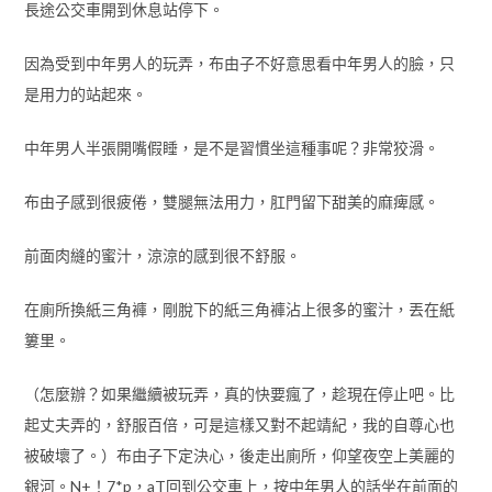
長途公交車開到休息站停下。
因為受到中年男人的玩弄，布由子不好意思看中年男人的臉，只
是用力的站起來。
中年男人半張開嘴假睡，是不是習慣坐這種事呢？非常狡滑。
布由子感到很疲倦，雙腿無法用力，肛門留下甜美的麻痺感。
前面肉縫的蜜汁，涼涼的感到很不舒服。
在廁所換紙三角褲，剛脫下的紙三角褲沾上很多的蜜汁，丟在紙
簍里。
（怎麼辦？如果繼續被玩弄，真的快要瘋了，趁現在停止吧。比
起丈夫弄的，舒服百倍，可是這樣又對不起靖紀，我的自尊心也
被破壞了。）布由子下定決心，後走出廁所，仰望夜空上美麗的
銀河。N+！7*p，aT回到公交車上，按中年男人的話坐在前面的