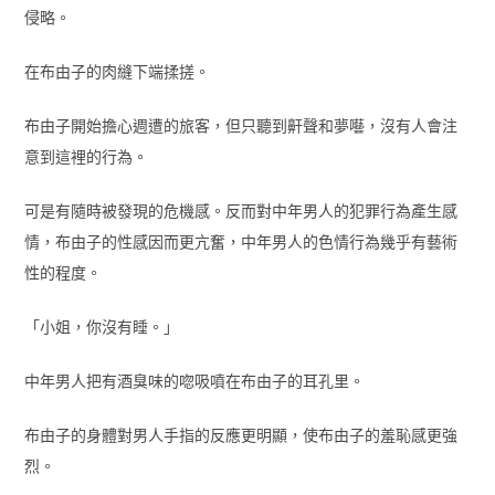
侵略。
在布由子的肉縫下端揉搓。
布由子開始擔心週遭的旅客，但只聽到鼾聲和夢囈，沒有人會注
意到這裡的行為。
可是有隨時被發現的危機感。反而對中年男人的犯罪行為產生感
情，布由子的性感因而更亢奮，中年男人的色情行為幾乎有藝術
性的程度。
「小姐，你沒有睡。」
中年男人把有酒臭味的唿吸噴在布由子的耳孔里。
布由子的身體對男人手指的反應更明顯，使布由子的羞恥感更強
烈。