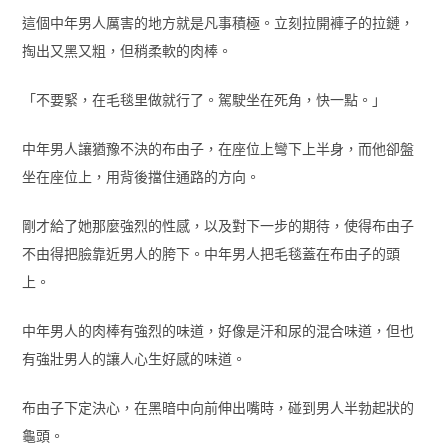
這個中年男人厲害的地方就是凡事積極。立刻拉開褲子的拉鏈，
掏出又黑又粗，但稍柔軟的肉棒。
「不要緊，在毛毯里做就行了。駕駛坐在死角，快一點。」
中年男人讓猶豫不決的布由子，在座位上彎下上半身，而他卻盤
坐在座位上，用背後擋住通路的方向。
剛才給了她那麼強烈的性感，以及對下一步的期待，使得布由子
不由得把臉靠近男人的胯下。中年男人把毛毯蓋在布由子的頭
上。
中年男人的肉棒有強烈的味道，好像是汗和尿的混合味道，但也
有強壯男人的讓人心生好感的味道。
布由子下定決心，在黑暗中向前伸出嘴時，碰到男人半勃起狀的
龜頭。