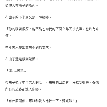
頭伸入布由子的嘴內。
布由子的下半身又是一陣搔癢。
「你的嘴唇很厚，能不能也吻我的下面？昨天才洗澡，也許有味
道。」
中年男人提出意想不到的要求。
布由子還是感到驚慌。
「這……可是……」
布由子聽了中年男人的話，不由得向四周看。只聽到鼾聲，好像
所有的旅客都進入夢鄉。
「有什麼關係，可以和愛人比較一下。拜託啦！」