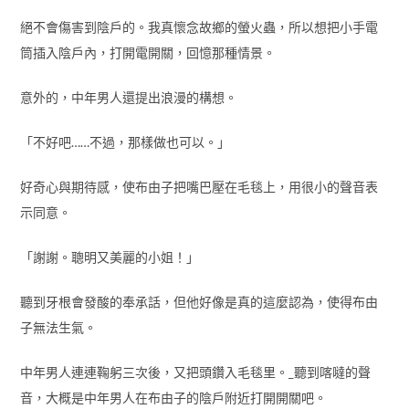
絕不會傷害到陰戶的。我真懷念故鄉的螢火蟲，所以想把小手電
筒插入陰戶內，打開電開關，回憶那種情景。
意外的，中年男人還提出浪漫的構想。
「不好吧……不過，那樣做也可以。」
好奇心與期待感，使布由子把嘴巴壓在毛毯上，用很小的聲音表
示同意。
「謝謝。聰明又美麗的小姐！」
聽到牙根會發酸的奉承話，但他好像是真的這麼認為，使得布由
子無法生氣。
中年男人連連鞠躬三次後，又把頭鑽入毛毯里。_聽到喀噠的聲
音，大概是中年男人在布由子的陰戶附近打開開關吧。