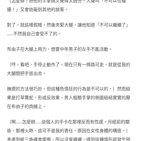
（怎麼辦？把他的手拿開又覺得太過分。大聲叫「不可以性騷
擾！」又會妨礙到其他的旅客。
對了，就這樣假睡，然後夾緊大腿，讓他知道「不可以繼續了」
……不然我自己會受不了的。
布由子在大腿上用力，想要中年男子的左手不能活動。
（哼，看吧，手停止動作了。現在只有一條路可走，就是從我的
大腿間把手拔出去。
撫摸的方法很巧妙。但這種色情狂的行為是不可以的。）然而結
果是打草驚蛇，形成反效果。男人粗糙手掌的側面結結實實的壓
在布由子的肉縫上。
（啊……怎麼辦……這個人的手卡在那裡反而有性感。月經前的關
係，那裡火熱。這可不是我的責任，原因在女性身體的構造。）
考慮到紙三角褲會摩擦，所以沒穿褲襪，遇到這種情形就發生困