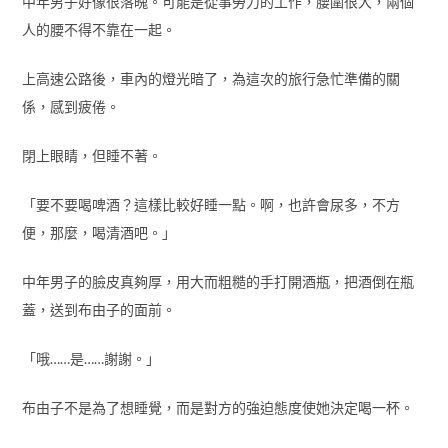
中年男子好像很落魄。可能是從事勞力的工作，腰圍很大，兩個
人的腰不得不靠在一起。
上高速公路後，車內的燈光暗了，為這次的旅行急忙準備的關
係，感到疲倦。
閉上眼睛，但睡不著。
「要不要喝啤酒？這樣比較好睡一點。啊，也許會尿多，不方
便，那麼，喝清酒吧。」
中年男子的臉皮真夠厚，用大而粗糙的手打開酒瓶，把酒倒在瓶
蓋，送到布由子的面前。
「哦……是……謝謝。」
布由子不是為了想睡覺，而是對方的強迫態度使她決定喝一杯。