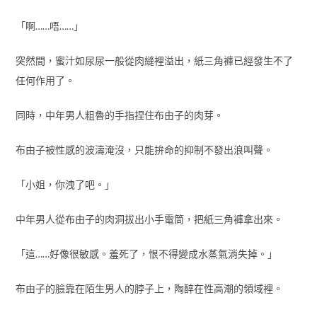
「啊……唔……」
突然間，蜜汁如尿尿一般從肉縫裡溢出，紙三角褲已經發生不了
任何作用了。
同時，中年男人粗魯的手指捏住布由子的肉芽。
布由子被性感的波濤淹沒，只能拚命的抑制不發出浪叫聲。
「小姐，你洩了吧。」
中年男人從布由子的肉洞拔出小手電筒，把紙三角褲拿出來。
「這……好像很敏感。羞死了，恨不得變成水蒸氣消失掉。」
布由子的臉靠在陌生男人的脖子上，陶醉在性高潮的領域裡。