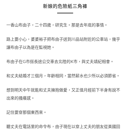
新娘的危險紙三角褲
一香山布由子，二十四歲，研究生。那是去年底的事情。
路上要小心，婆婆裕子把布由子送到川品站附近的公車站，幾乎
讓布由子以為是在監視她。
布由子在G市搭長途公交車去北陸的K市，與丈夫靖紀相會。
和丈夫結婚才三個月，年齡相同，當然薪水也少所以必須節省。
想到明天中午就能和丈夫擁抱做愛，又正值月經前下半身有說不
出來的搔癢感。
記住要穿那個東西來。
聽丈夫在電話里的命令布，由子現在以穿上丈夫的朋友從美國回