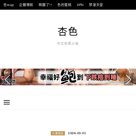
跳
杏map
企鵝導航
萌翻了!!
色的蜜桃
VPN
禁漫天堂
至
主
要
杏色
內
容
中文色情小說
2024-03-01
人妻熟女