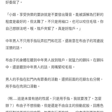
好委屈了。
「小姐，享受快樂的要訣就是不要發出聲音。能被誤解為打鼾的
程度是最好的，但太難了，不只是用袖口，也可以咬住毛毯，你
自己想辦法吧。哦，陰戶夾緊了，真是好陰戶。」
中年男人不只用手指玩弄肛門和花蕊，還故意在布由子的耳邊說
淫猥的話。
布由子的身體在聽到中年男人說到陰戶，就猛力的顫抖。在顫抖
中，還是聽到中年男人的話，用嘴緊咬毛毯。
男人的手指在肛門內有節奏的活動，還把前面的花瓣左右分開，
用手指在肉洞口滑動。
（啊……這是未曾有過的性感。只是用手指，我就要洩了。怎麼
辦？）布由子不想扭動，但是還是不由自主的扭動屁股，回應色