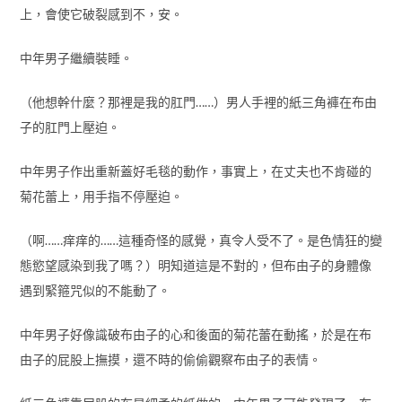
上，會使它破裂感到不，安。
中年男子繼續裝睡。
（他想幹什麼？那裡是我的肛門……）男人手裡的紙三角褲在布由
子的肛門上壓迫。
中年男子作出重新蓋好毛毯的動作，事實上，在丈夫也不肯碰的
菊花蕾上，用手指不停壓迫。
（啊……痒痒的……這種奇怪的感覺，真令人受不了。是色情狂的變
態慾望感染到我了嗎？）明知道這是不對的，但布由子的身體像
遇到緊箍咒似的不能動了。
中年男子好像識破布由子的心和後面的菊花蕾在動搖，於是在布
由子的屁股上撫摸，還不時的偷偷觀察布由子的表情。