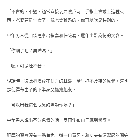
「不會的，不過，通常直接玩弄陰戶時，手指上會戴上這種東
西。老婆若是生病了，我也會難過的，你可以說是特別的。」
中年男人從口袋裡拿出指套和保險套，還作出難為情的笑容。
「你睏了吧？要睡嗎？」
「嗯，可是睡不著。」
說話時，彼此把嘴放在對方的耳邊，產生迫不及待的感覺，這也
是使得布由子的下半身又搔癢起來。
「可以用我這個很臭的嘴吻你嗎？」
中年男人說出不似色情的話，反而使布由子感到驚訝。
肥厚的嘴唇沒有一點血色，還一口黃牙。和丈夫有清潔感的嘴完