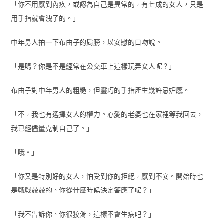
「你不用感到內疚，或認為自己是異常的，有七成的女人，只是
用手指就會洩了的。」
中年男人拍一下布由子的肩膀，以安慰的口吻說。
「是嗎？你是不是經常在公交車上這樣玩弄女人呢？」
布由子對中年男人的粗糙，但靈巧的手指產生幾許忌妒感。
「不，我也有選擇女人的權力。心愛的老婆也在家裡等我回去，
我已經儘量克制自己了。」
「哦。」
「你又是特別好的女人，怕受到你的拒絕，感到不安。開始時也
是戰戰兢兢的。你從什麼時候決定答應了呢？」
「我不告訴你。你很狡滑，這樣不會生病吧？」