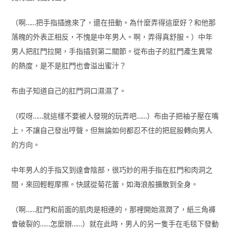
（啊……把手指插進來了，還在扭動。為什麼弄得這麼好？和他那
落魄的外表正相反，不愧是中年男人。啊，弄得真舒服。）中年
男人把肛門拉開，手指插到第二關節。從布由子的肛門產生異常
的熱度，是不是肛門也會溢出蜜汁？
布由子知道自己的肛門洞口濕濕了。
（哎呀……就這樣不要被人發現的玩弄吧……）布由子把袖子壓在嘴
上，不讓自己發出哼聲。但無論如何都忍不住的把屁股轉向男人
的方向。
中年男人的手指又到達會陰部，很巧妙的用手指在肛門和肉洞之
間，來回輕輕摩擦。快感從菊花蕾，如海浪般擴散到全身。
（啊……肛門和前面的肌肉是相連的，那裡開始濕潤了，紙三角褲
會破裂的……怎麼辦……）就在此時，男人的另一隻手在毛毯下發動