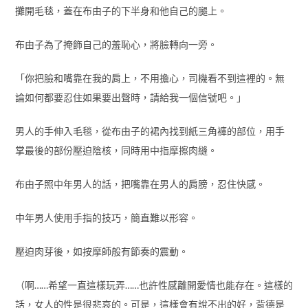
攤開毛毯，蓋在布由子的下半身和他自己的腿上。
布由子為了掩飾自己的羞恥心，將臉轉向一旁。
「你把臉和嘴靠在我的肩上，不用擔心，司機看不到這裡的。無
論如何都要忍住如果要出聲時，請給我一個信號吧。」
男人的手伸入毛毯，從布由子的裙內找到紙三角褲的部位，用手
掌最後的部份壓迫陰核，同時用中指摩擦肉縫。
布由子照中年男人的話，把嘴靠在男人的肩膀，忍住快感。
中年男人使用手指的技巧，簡直難以形容。
壓迫肉芽後，如按摩師般有節奏的震動。
（啊……希望一直這樣玩弄……也許性感離開愛情也能存在。這樣的
話，女人的性是很悲哀的。可是，這樣會有說不出的好，背德是