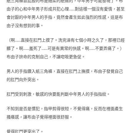
紙三角褲靠屁股的布是細柔的紙做的，中年男子可能發現了。布
由子的心和中年男子形成共犯心理……對這樣一個沒有愛情，甚至
會討厭的中年男人的手指，竟然會產生如此強烈的性感，這是布
由子沒有想到的事。
（啊……直接在肛門上摸了。洗完澡有七個小時之久了，那裡已經
髒了。啊……羞死了……可是有異常的快感。啊……不要弄痛了。）
布由子拚命的克制自己，不讓唿吸更急促。
男人的手指鑽入紙三角褲，直接在肛門上撫摸，布由子發覺自己
的肛門向外突出。
肛門受到刺激，敏感的快要能判斷中年男人的手指指紋。
不知到是否是慣犯，指甲剪得很短，不覺得痛，反而在裡面產生
搔癢感，讓布由子覺得裡面很舒服。
覺得肛門更突出了。