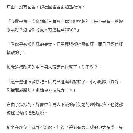
布由子沒有回答，認為回答會更加難為情。
「我還是第一次碰到紙三角褲，你年紀輕輕的，是不是有一點變
態嗜好？還是你的愛人有這種興趣呢？」
「看你是有知性感的美女，但是屁眼卻這麼敏感，而且已經這樣
軟軟的了。
被我這樣醜陋的中年男人玩弄有快感了，對不對？「
「這一邊也很敏感吧。因為已經濕濕黏黏了。小小的陰戶真好，
你抬起屁股吧，那樣更方便玩弄了。」
布由子默默的，好像中年男人下流的話使她的理性麻痺，也彷彿
被催眠似的抬起屁股。
斜坐在座位上感到不舒服，但為了得到有罪惡感的更大快樂，只