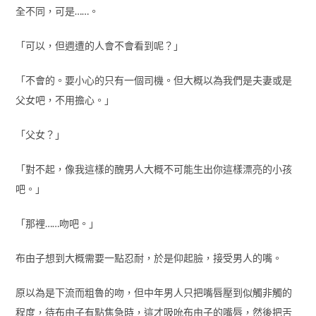
全不同，可是……。
「可以，但週遭的人會不會看到呢？」
「不會的。要小心的只有一個司機。但大概以為我們是夫妻或是
父女吧，不用擔心。」
「父女？」
「對不起，像我這樣的醜男人大概不可能生出你這樣漂亮的小孩
吧。」
「那裡……吻吧。」
布由子想到大概需要一點忍耐，於是仰起臉，接受男人的嘴。
原以為是下流而粗魯的吻，但中年男人只把嘴唇壓到似觸非觸的
程度，待布由子有點焦急時，這才吸吮布由子的嘴唇，然後把舌