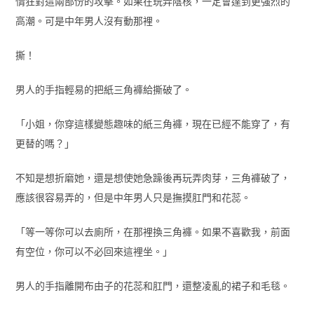
情狂對這兩部份的攻擊。如果在玩弄陰核，一定會達到更強烈的
高潮。可是中年男人沒有動那裡。
撕！
男人的手指輕易的把紙三角褲給撕破了。
「小姐，你穿這樣變態趣味的紙三角褲，現在已經不能穿了，有
更替的嗎？」
不知是想折磨她，還是想使她急躁後再玩弄肉芽，三角褲破了，
應該很容易弄的，但是中年男人只是撫摸肛門和花蕊。
「等一等你可以去廁所，在那裡換三角褲。如果不喜歡我，前面
有空位，你可以不必回來這裡坐。」
男人的手指離開布由子的花蕊和肛門，還整凌亂的裙子和毛毯。